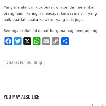
Yang menilai diri kita bukan diri sendiri melainkan
orang lain, jika ingin mencapai kerjasama tim yang
baik buatlah suatu karakter yang baik juga.
Semoga artikel ini dapat berguna bagi pengunjung.
F
T
X
W
E
C
S
a
w
h
m
o
h
c
itt
at
ai
p
ar
e
er
s
l
y
e
character building
b
A
Li
o
p
n
o
p
k
k
YOU MAY ALSO LIKE