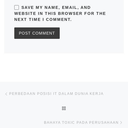
SAVE MY NAME, EMAIL, AND
WEBSITE IN THIS BROWSER FOR THE
NEXT TIME I COMMENT.
Post navigation
Previous post
PERBEDAAN POSISI IT DALAM DUNIA KERJA
BACK TO POST LIST
Ne
BAHAYA TOXIC PADA PERUSAHAAN