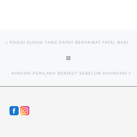
Post navigation
Previous post
POSISI DUDUK YANG DAPAT BERAKIBAT FATAL BAGI TUBUH
BACK TO POST LIST
Ne
HINDARI PERILAKU BERIKUT SEBELUM DIHINDARI