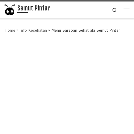
Semut Pintar
Skip to content
Search
Me
Home
»
Info Kesehatan
»
Menu Sarapan Sehat ala Semut Pintar