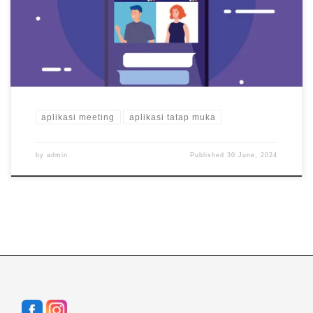
bermakna. Berikut adalah lima aplikasi yang umum digunakan
yang memfasilitasi rapat, acara, dan kolaborasi tatap muka. 1.
Zoom […]
aplikasi meeting
aplikasi tatap muka
by
admin
Published
30 June, 2024