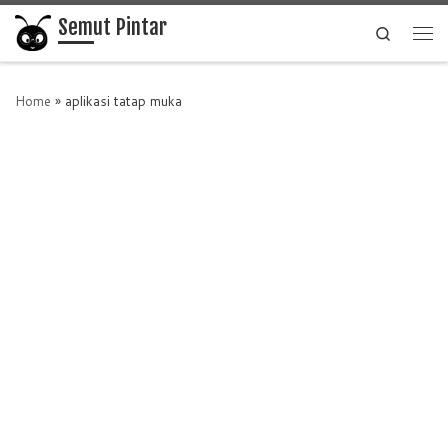
Semut Pintar
Skip to content
Search
Me
Home
»
aplikasi tatap muka