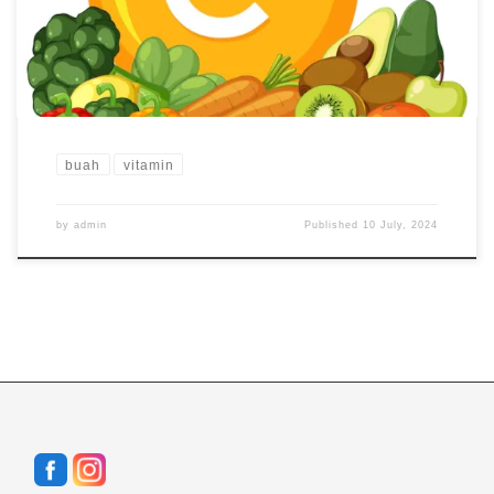
tubuh dan juga dapat meningkatkan beberapa organ tubuh agar
[…]
buah
vitamin
by
admin
Published
10 July, 2024