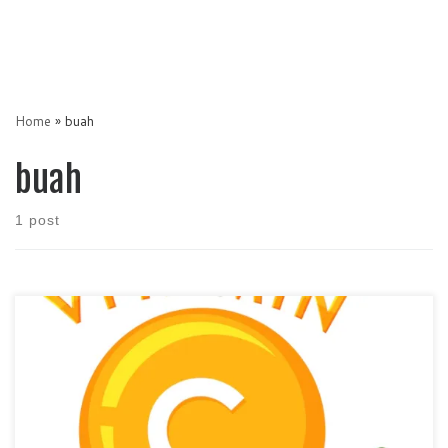
Home
»
buah
buah
1 post
Mengkonsumsi buah setiap hari akan mempunyai banyak manfaat
baik bagi tubuh terutama memanfaatkan kandungan vitamin yang
terdapat pada buah tersebut. Selain rasanya yang enak dan segar,
untuk mengkonsumsi serta mendapatkan buah juga sangat
mudah. Buah dapat meningkatkan serta menambah daya tahan