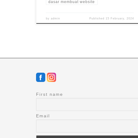
dasar membuat website
by
admin
Published
15 February, 2024
First name
Email