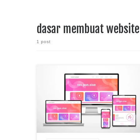
dasar membuat website
1 post
Website Design merupakan istilah keren untuk
membuat sebuah website. Tingkat kesulitan ada
berbagai macam tergantung dari tujuan pembuatan
website itu sendiri. Ada beberapa hal yang perlu
diketahui sebelum memulai pembuatan website
sebagai berikut: 1. Tujuan Tujuan merupakan arah
dalam pembuatan website yang akan menentukan
hasil akhir. 2. Cara Untuk membuat […]