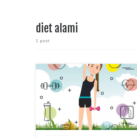
diet alami
1 post
Mempunyai tubuh ideal merupakan impian setiap
orang terutama bagi wanita yang modis tentunya.
Melakukan diet merupakan hal umum yang dilakukan
untuk mendapatkan tubuh ideal. Sebelum diberikan
cara untuk melakukan diet alami ala semut pintar ada
baiknya mengetahui bagaimana tubuh bisa besar.
Memperoleh makanan dan minuman yang berlebih
dengan pembuangan yang […]