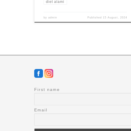
diet alami
by
admin
Published
15 August, 2024
First name
Email