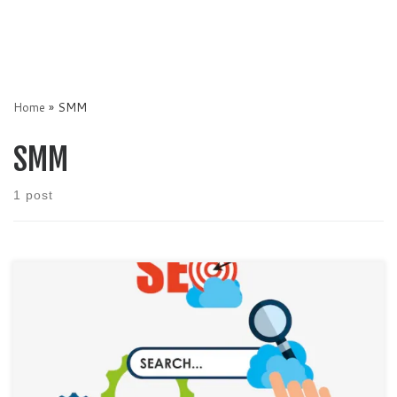
Home
»
SMM
SMM
1 post
Digital marketing merupakan faktor penting yang menjadi
penentuan bagaimana mendapatkan keuntungan pemasaran dari
dunia maya. Persaingan dunia bisnis menjadi ketat sehingga digital
marketing menjadi besar juga mengikuti perkembangan yang
akhirnya menjadi beberapa bagian yaitu SEO, SEM dan SMM. –