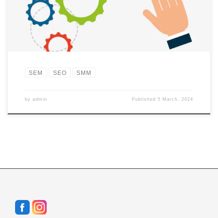
SEO atau Search Engine Optimization merupakan awal perjalanan
dari digital marketing […]
SEM
SEO
SMM
by
admin
Published
5 March, 2024