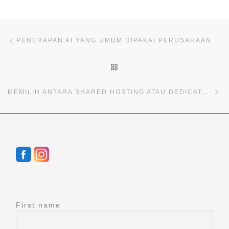
Post navigation
Previous post
PENERAPAN AI YANG UMUM DIPAKAI PERUSAHAAN
BACK TO POST LIST
Ne
MEMILIH ANTARA SHARED HOSTING ATAU DEDICATED HOSTING
First name