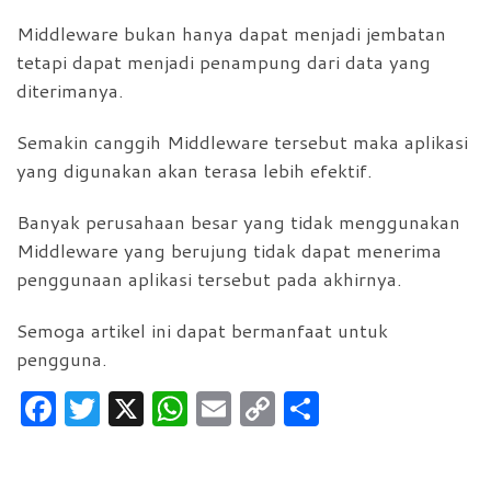
Middleware bukan hanya dapat menjadi jembatan
tetapi dapat menjadi penampung dari data yang
diterimanya.
Semakin canggih Middleware tersebut maka aplikasi
yang digunakan akan terasa lebih efektif.
Banyak perusahaan besar yang tidak menggunakan
Middleware yang berujung tidak dapat menerima
penggunaan aplikasi tersebut pada akhirnya.
Semoga artikel ini dapat bermanfaat untuk
pengguna.
F
T
X
W
E
C
S
a
w
h
m
o
h
c
itt
at
ai
p
ar