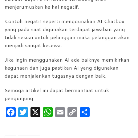
menjerumuskan ke hal negatif.
Contoh negatif seperti menggunakan AI Chatbox
yang pada saat digunakan terdapat jawaban yang
tidak sesuai untuk pelanggan maka pelanggan akan
menjadi sangat kecewa.
Jika ingin menggunakan AI ada baiknya memikirkan
kegunaan dan juga pastikan AI yang digunakan
dapat menjalankan tugasnya dengan baik.
Semoga artikel ini dapat bermanfaat untuk
pengunjung.
F
T
X
W
E
C
S
a
w
h
m
o
h
c
itt
at
ai
p
ar