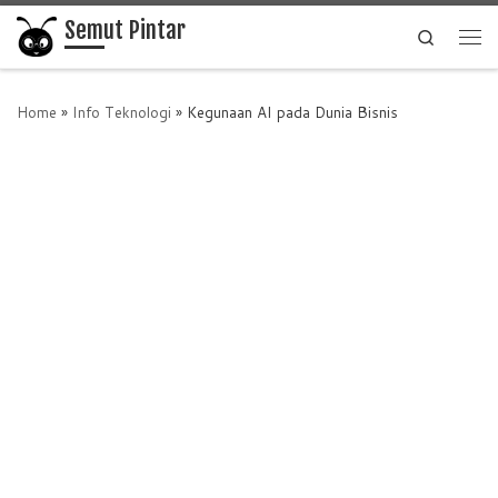
Semut Pintar
Skip to content
Search
Me
Home
»
Info Teknologi
»
Kegunaan AI pada Dunia Bisnis