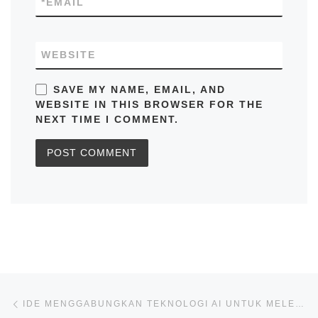
*
EMAIL
WEBSITE
SAVE MY NAME, EMAIL, AND
WEBSITE IN THIS BROWSER FOR THE
NEXT TIME I COMMENT.
Post navigation
Previous post
IDE MENGGABUNGKAN TEKNOLOGI AI UNTUK MELENGKAPI FUNGSINYA