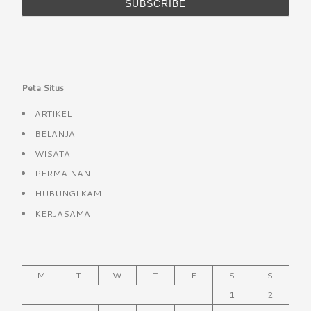
Peta Situs
ARTIKEL
BELANJA
WISATA
PERMAINAN
HUBUNGI KAMI
KERJASAMA
M
T
W
T
F
S
S
1
2