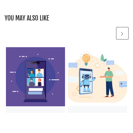
o
p
k
k
YOU MAY ALSO LIKE