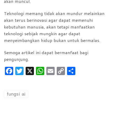
akan muncul.
Teknologi memang tidak akan mundur melainkan
akan terus berinovasi agar dapat memenuhi
kebutuhan manusia, akan tetapi manfaatkan
teknologi sebijak mungkin agar dapat
menyeimbangkan hidup bukan untuk bermalas.
Semoga artikel ini dapat bermanfaat bagi
pengunjung.
F
T
X
W
E
C
S
a
w
h
m
o
h
c
itt
at
ai
p
ar
e
er
s
l
y
e
fungsi ai
b
A
Li
o
p
n