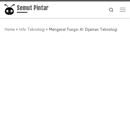
Semut Pintar
Skip to content
Search
Me
Home
»
Info Teknologi
»
Mengenal Fungsi AI Dijaman Teknologi