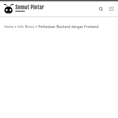
Semut Pintar
Skip to content
Search
Me
Home
»
Info Bisnis
»
Perbedaan Backend dengan Frontend