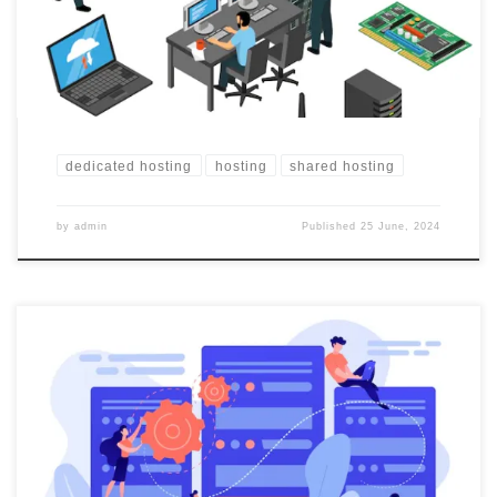
arti berbagi akan membagi kapasitas komputer yang dipakainya
[…]
dedicated hosting
hosting
shared hosting
by
admin
Published
25 June, 2024
Hosting merupakan tempat untuk menampung data pada server
yang akan dijadikan output bagi pengguna. Jasa penyedia hosting
juga banyak tersedia dan memberikan layanan beraneka ragam
jadi pilihlah yang sesuai dengan kebutuhan. Layanan yang
diberikan merupakan bahan pertimbangan bagi yang ingin jasa
hosting ini. Berikut layanan yang biasa dijadikan pertimbangan