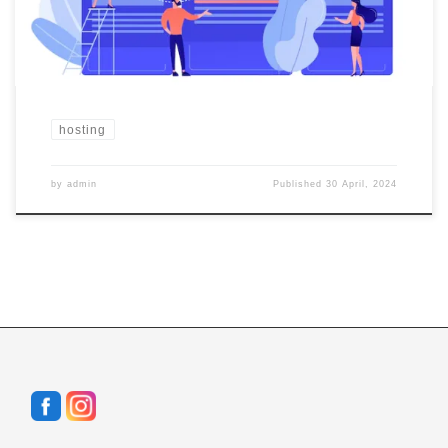
yang […]
hosting
by
admin
Published
30 April, 2024