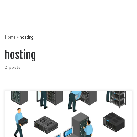
Home
»
hosting
hosting
2 posts
Untuk membuat suatu website maupun aplikasi berbasis online
tentu diperlukan sebuah tempat untuk menampung data, layaknya
harddisk dan hosting akan berperan untuk itu. Hosting sendiri
mempunyai 2 tipe yang harus dipilih yaitu sharing dan dedicated
yang mempunyai fungsi masing-masing. Sharing yang mempunyai