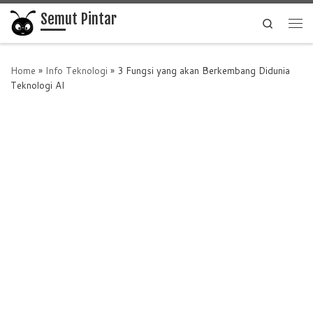
Semut Pintar
Skip to content
Search
Me
Home
»
Info Teknologi
»
3 Fungsi yang akan Berkembang Didunia
Teknologi AI