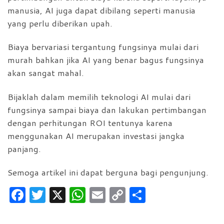
manusia, AI juga dapat dibilang seperti manusia
yang perlu diberikan upah.
Biaya bervariasi tergantung fungsinya mulai dari
murah bahkan jika AI yang benar bagus fungsinya
akan sangat mahal.
Bijaklah dalam memilih teknologi AI mulai dari
fungsinya sampai biaya dan lakukan pertimbangan
dengan perhitungan ROI tentunya karena
menggunakan AI merupakan investasi jangka
panjang.
Semoga artikel ini dapat berguna bagi pengunjung.
F
T
X
W
E
C
S
a
w
h
m
o
h