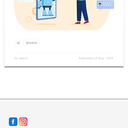
banyak hal pada sisi efisiensi dan efektifitas. Cakupan besar AI
yang paling dominan terletak […]
ai
bisnis
by
admin
Published
15 May, 2024