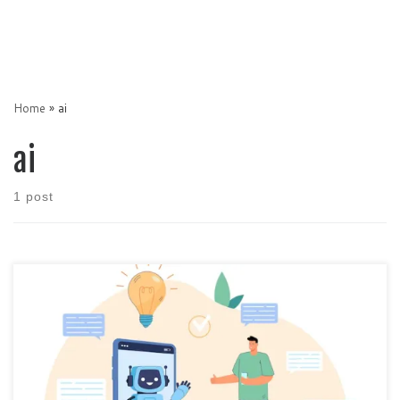
Home
»
ai
ai
1 post
Artificial Intelligence atau lebih keren disebut AI merupakan yang
sudah ada sejak dahulu, akan tetapi dengan kebutuhan akan
persaingan teknologi dalam usaha maka AI menjadi terkenal dan
diminati. Dalam dunia bisnis peranan AI sangat membantu dalam