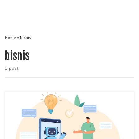
Home
»
bisnis
bisnis
1 post
Artificial Intelligence atau lebih keren disebut AI merupakan yang
sudah ada sejak dahulu, akan tetapi dengan kebutuhan akan
persaingan teknologi dalam usaha maka AI menjadi terkenal dan
diminati. Dalam dunia bisnis peranan AI sangat membantu dalam