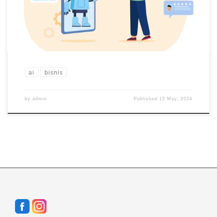
banyak hal pada sisi efisiensi dan efektifitas. Cakupan besar AI
yang paling dominan terletak […]
ai
bisnis
by
admin
Published
15 May, 2024